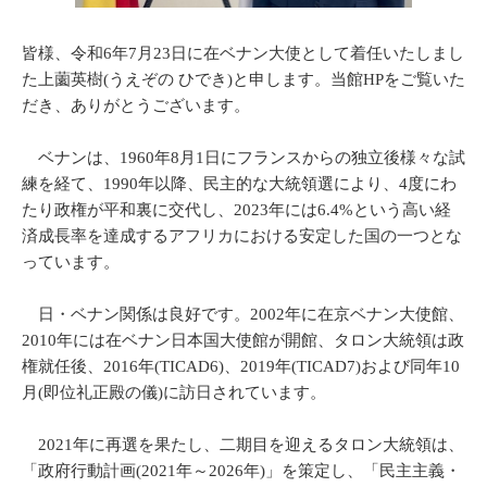
皆様、令和6年7月23日に在ベナン大使として着任いたしまし
た上薗英樹(うえぞの ひでき)と申します。当館HPをご覧いた
だき、ありがとうございます。
ベナンは、1960年8月1日にフランスからの独立後様々な試
練を経て、1990年以降、民主的な大統領選により、4度にわ
たり政権が平和裏に交代し、2023年には6.4%という高い経
済成長率を達成するアフリカにおける安定した国の一つとな
っています。
日・ベナン関係は良好です。2002年に在京ベナン大使館、
2010年には在ベナン日本国大使館が開館、タロン大統領は政
権就任後、2016年(TICAD6)、2019年(TICAD7)および同年10
月(即位礼正殿の儀)に訪日されています。
2021年に再選を果たし、二期目を迎えるタロン大統領は、
「政府行動計画(2021年～2026年)」を策定し、「民主主義・