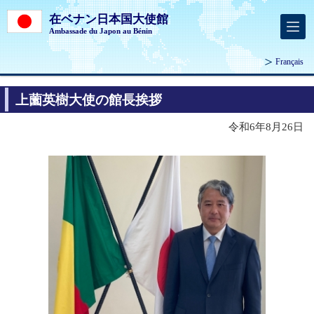
在ベナン日本国大使館
Ambassade du Japon au Bénin
Français
上薗英樹大使の館長挨拶
令和6年8月26日