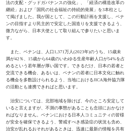
法の支配・グッドガバナンスの強化」、「経済の構造改革の
継続」および「国民の社会福祉の持続的発展」を3本柱とし
て掲げました。我が国として、この行動計画を支援し、ベナ
ンの目指すより民主的で安定した国造りを支援できるよう、
微力ながら、日本大使として取り組んで参りたいと思いま
す。
また、ベナンは、人口1,371万人(2023年)のうち、15歳未
満が42％、15歳から64歳のいわゆる生産年齢人口が54%を占
めるという若年層が厚い国です。できるだけ、日本の若者と
交流できる機会、あるいは、ベナンの若者に日本文化に触れ
る機会を多数設けられるよう、当地におけるJICA海外協力隊
の活動とも連携できればと思います。
治安については、北部地域を除けば、今のところ安定して
いると言えますが、不測の事態があることも念頭におかなけ
ればなりません。ベナンにおける日本人コミュニティの皆様
が安全を確保できるよう、警戒すべき感染症の状況も含め、
治安が乱れるおそれがあるときは、迅速に最新の情報を共有